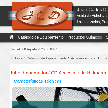
Juan Carlos 
Venta de Hidrolava
Lavatapizados, Pr
Catálogo de Equipamiento
Productos Químicos
S
Sábado 08
Agosto 2026
06:03:21
«
Home
/
Catálogo de Equipamiento
/
Accesorios para Hidrola
Kit Hidroarenador JCD Accesorio de Hidroare
Características Técnicas