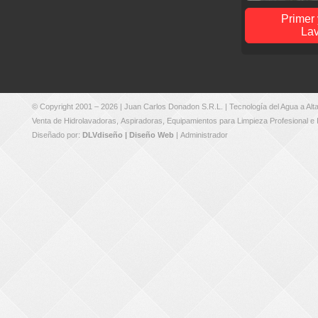
Primer
Lav
© Copyright 2001 – 2026 |
Juan Carlos Donadon S.R.L.
| Tecnología del Agua a Al
Venta de
Hidrolavadoras
,
Aspiradoras
,
Equipamientos para Limpieza Profesional e I
Diseñado por:
DLVdiseño | Diseño Web
|
Administrador