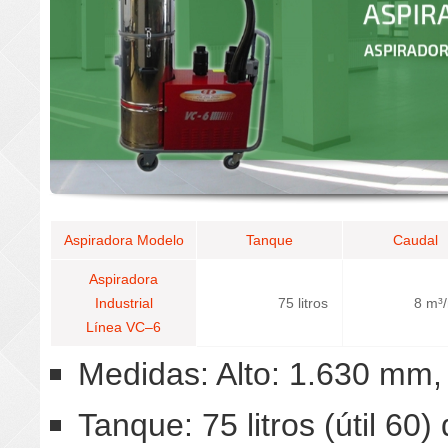
Aspiradora Modelo
Tanque
Caudal
Aspiradora
Industrial
75 litros
8 m³/
Línea VC–6
Medidas: Alto: 1.630 mm
Tanque: 75 litros (útil 60