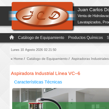
Juan Carlos 
Venta de Hidrolava
Lavatapizados, Pr
Catálogo de Equipamiento
Productos Químicos
S
Lunes 10
Agosto 2026
02:21:51
«
Home
/
Catálogo de Equipamiento
/
Aspiradoras Industriales
Aspiradora Industrial Línea VC–6
Características Técnicas