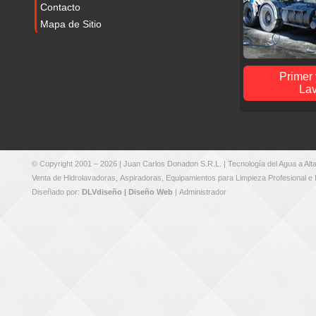
Contacto
Mapa de Sitio
Primer
Lav
© Copyright 2001 – 2026 |
Juan Carlos Donadon S.R.L.
| Tecnología del Agua a Al
Venta de
Hidrolavadoras
,
Aspiradoras
,
Equipamientos para Limpieza Profesional e I
Diseñado por:
DLVdiseño | Diseño Web
|
Administrador