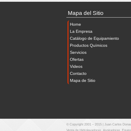
Mapa del Sitio
Home
La Empresa
Catálogo de Equipamiento
Productos Químicos
Servicios
Ofertas
Videos
Contacto
Mapa de Sitio
© Copyright 2001 – 2015 |
Juan Carlos Donad
Venta de
Hidrolavadoras
,
Aspiradoras
,
Equipa