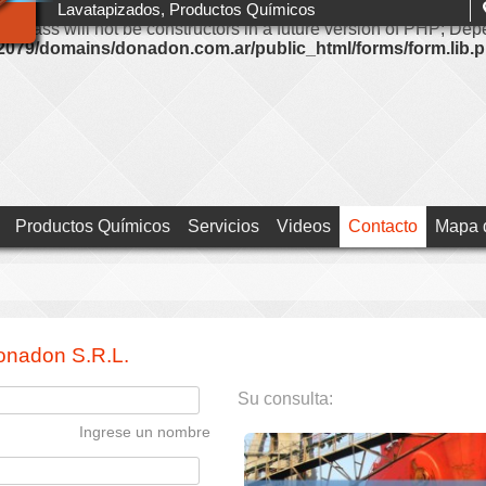
Lavatapizados, Productos Químicos
ir class will not be constructors in a future version of PHP; D
079/domains/donadon.com.ar/public_html/forms/form.lib.
Productos Químicos
Servicios
Videos
Contacto
Mapa d
onadon S.R.L.
Su consulta:
Ingrese un nombre