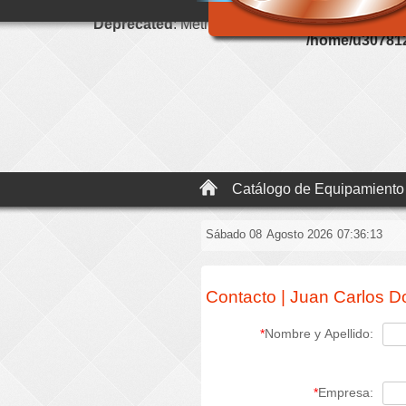
Deprecated
: Methods with the same name as the
/home/u307812
Catálogo de Equipamiento
Sábado 08
Agosto 2026
07:36:13
Contacto | Juan Carlos D
*
Nombre y Apellido:
*
Empresa: