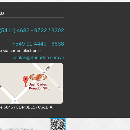
to
(5411) 4682 - 9722 / 3202
+549 11 4449 - 6638
 via correo electronico:
ventas@donadon.com.ar
e 5845 (C1440BLS) C.A.B.A.
za
|
Productos Químicos