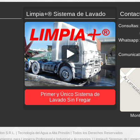
Limpia+® Sistema de Lavado
Contac
Consultas:
Whatsapp:
Comunicate
Primer y Único Sistema de
Lavado Sin Fregar
Mont
on S.R.L.
| Tecnología del Agua a Alta Presión | Todos los Derechos Reservados
mientos para Limpieza Profesional e Industrial
y
Accesorios
|
Limpia+® Sistemas de Limpie